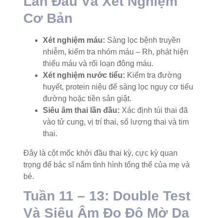
Lần Đầu Và Xét Nghiệm
Cơ Bản
Xét nghiệm máu:
Sàng lọc bệnh truyền
nhiễm, kiểm tra nhóm máu – Rh, phát hiện
thiếu máu và rối loạn đông máu.
Xét nghiệm nước tiểu:
Kiểm tra đường
huyết, protein niệu để sàng lọc nguy cơ tiểu
đường hoặc tiền sản giật.
Siêu âm thai lần đầu:
Xác định túi thai đã
vào tử cung, vị trí thai, số lượng thai và tim
thai.
Đây là cột mốc khởi đầu thai kỳ, cực kỳ quan
trọng để bác sĩ nắm tình hình tổng thể của mẹ và
bé.
Tuần 11 – 13: Double Test
Và Siêu Âm Đo Độ Mờ Da