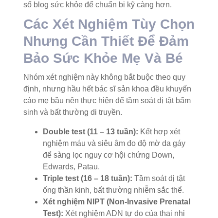
số blog sức khỏe để chuẩn bị kỹ càng hơn.
Các Xét Nghiệm Tùy Chọn
Nhưng Cần Thiết Để Đảm
Bảo Sức Khỏe Mẹ Và Bé
Nhóm xét nghiệm này không bắt buộc theo quy
định, nhưng hầu hết bác sĩ sản khoa đều khuyến
cáo mẹ bầu nên thực hiện để tầm soát dị tật bẩm
sinh và bất thường di truyền.
Double test (11 – 13 tuần):
Kết hợp xét
nghiệm máu và siêu âm đo độ mờ da gáy
để sàng lọc nguy cơ hội chứng Down,
Edwards, Patau.
Triple test (16 – 18 tuần):
Tầm soát dị tật
ống thần kinh, bất thường nhiễm sắc thể.
Xét nghiệm NIPT (Non-Invasive Prenatal
Test):
Xét nghiệm ADN tự do của thai nhi