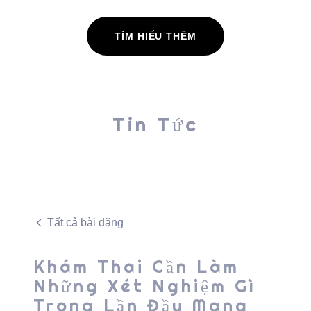
TÌM HIỂU THÊM
Tin Tức
Tất cả bài đăng
Khám Thai Cần Làm
Những Xét Nghiệm Gì
Trong Lần Đầu Mang