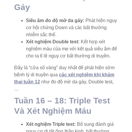
Gáy
Siêu âm đo độ mờ da gáy:
Phát hiện nguy
cơ hội chứng Down và các bất thường
nhiễm sắc thể.
Xét nghiệm Double test:
Kết hợp xét
nghiệm máu của mẹ với kết quả siêu âm để
cho ra tỉ lệ nguy cơ bất thường di truyền.
Đây là “cửa sổ vàng” duy nhất để phát hiện sớm
bệnh lý di truyền qua
các xét nghiệm khi khám
thai tuần 12
như đo độ mờ da gáy, Double test,
…
Tuần 16 – 18: Triple Test
Và Xét Nghiệm Máu
Xét nghiệm Triple test:
Bổ sung đánh giá
nguy cơ dị tật ống thần kinh, bất thường