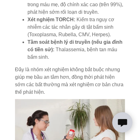
trong máu mẹ, độ chính xác cao (trên 99%),
phát hiện sớm rối loạn di truyền.
Xét nghiệm TORCH:
Kiểm tra nguy cơ
nhiễm các tác nhân gây dị tật bẩm sinh
(Toxoplasma, Rubella, CMV, Herpes).
Tầm soát bệnh lý di truyền (nếu gia đình
có tiền sử):
Thalassemia, bệnh tan máu
bẩm sinh.
Đây là nhóm xét nghiệm không bắt buộc nhưng
giúp mẹ bầu an tâm hơn, đồng thời phát hiện
sớm các bất thường mà xét nghiệm cơ bản chưa
thể phát hiện.