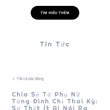
TÌM HIỂU THÊM
Tin Tức
Tất cả bài đăng
Chia Sẻ Từ Phụ Nữ
Từng Đình Chỉ Thai Kỳ:
Sự Thật Ít Ai Nói Ra