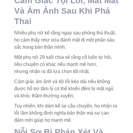
Cảm Giác Tội Lỗi, Mất Mát
Và Ám Ảnh Sau Khi Phá
Thai
Nhiều phụ nữ kể rằng ngay sau phòng thủ thuật,
họ cảm thấy như vừa đánh mất đi một phần sâu
sắc trong bản thân mình.
Một phụ nữ 29 tuổi chia sẻ rằng cô luôn tự hỏi,
liệu chuyện có khác nếu mạnh mẽ hơn,
nhưng nhận ra đã lựa chọn tốt nhất.
Cảm giác ám ảnh và tội lỗi kéo dài nếu không
được hỗ trợ tâm lý có thể khiến đêm bị mất ngủ
và khóc thầm thường xuyên.
Tuy nhiên, khi dám kể lại câu chuyện, họ nhận ra
lỗi lầm không định nghĩa bản thân mà sự can
đảm mới giúp họ mạnh mẽ.
Nỗi Sợ Bị Phán Xét Và